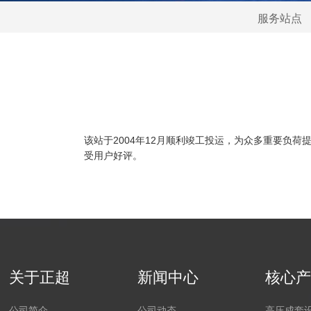
服务站点
该站于2004年12月顺利竣工投运，为众多重要负
受用户好评。
关于正超
新闻中心
核心
公司简介
公司动态
高压成套